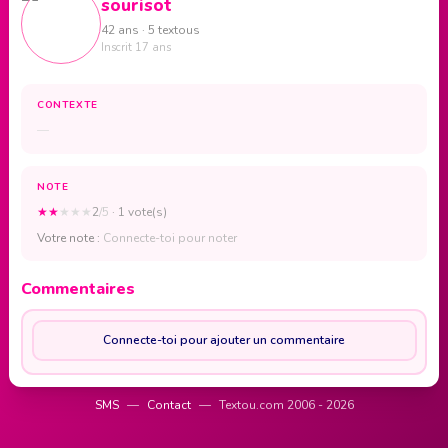
sourisot
42 ans · 5 textous
Inscrit 17 ans
CONTEXTE
—
NOTE
★
★
★
★
★
2
/5
· 1 vote(s)
Votre note :
Connecte-toi pour noter
Commentaires
Connecte-toi pour ajouter un commentaire
SMS
—
Contact
—
Textou.com 2006 - 2026