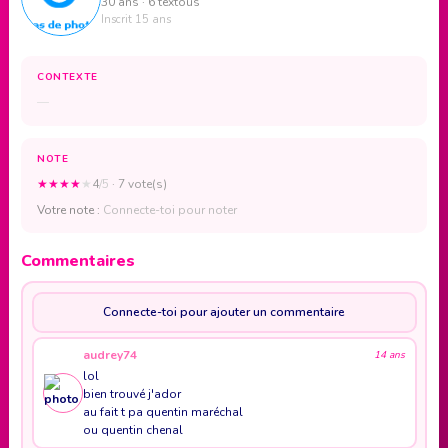
30 ans · 6 textous
Inscrit 15 ans
CONTEXTE
—
NOTE
★
★
★
★
★
4
/5
· 7 vote(s)
Votre note :
Connecte-toi pour noter
Commentaires
Connecte-toi pour ajouter un commentaire
audrey74
14 ans
lol
bien trouvé j'ador
au fait t pa quentin maréchal
ou quentin chenal