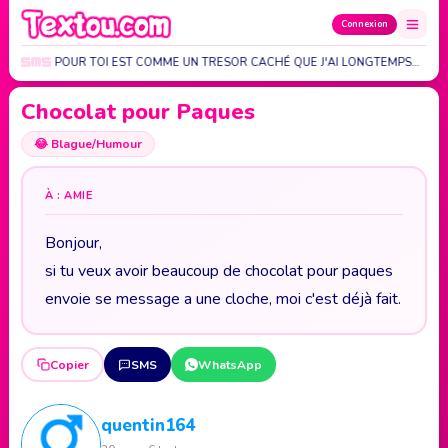
Connexion
 QUE J'AI POUR TOI EST COMME UN TRESOR CACHÉ QUE J'AI LONGTEMPS…
Chocolat pour Paques
😂
Blague/Humour
À : AMIE
Bonjour,
si tu veux avoir beaucoup de chocolat pour paques
envoie se message a une cloche, moi c'est déjà fait.
Copier
SMS
WhatsApp
quentin164