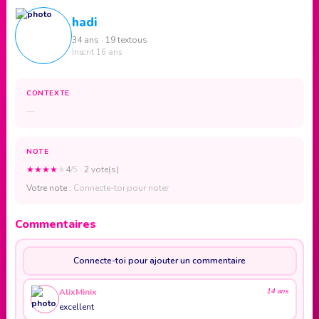
hadi
34 ans · 19 textous
Inscrit 16 ans
CONTEXTE
—
NOTE
★
★
★
★
★
4
/5
· 2 vote(s)
Votre note :
Connecte-toi pour noter
Commentaires
Connecte-toi pour ajouter un commentaire
AlixMinix
14 ans
excellent