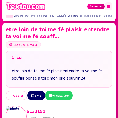
Connexion
BONHEUR PAS DE DOUCEUR JUSTE UNE ANNÉE PLEINS DE MALHEUR DE CHATIME
etre loin de toi me fé plaisir entendre
ta voi me fé souff…
😂
Blague/Humour
À : AMI
etre loin de toi me fé plaisir entendre ta voi me fé
souffrir pensé a toi c mon pire souvnir lol
Copier
SMS
WhatsApp
liza3191
34 ans · 12 textous