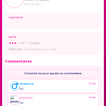
Inscrit 16 ans
CONTEXTE
—
NOTE
★
★
★
★
★
3
/5
· 7 vote(s)
Votre note :
Connecte-toi pour noter
Commentaires
Connecte-toi pour ajouter un commentaire
dbakbrice
13 ans
lol
audrey74
14 ans
lol