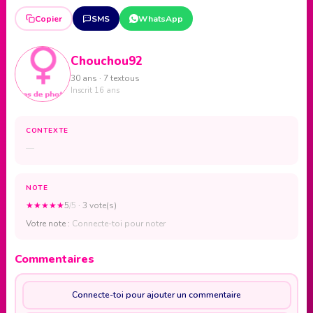
Copier
SMS
WhatsApp
Chouchou92
30 ans · 7 textous
Inscrit 16 ans
CONTEXTE
—
NOTE
★
★
★
★
★
5
/5
· 3 vote(s)
Votre note :
Connecte-toi pour noter
Commentaires
Connecte-toi pour ajouter un commentaire