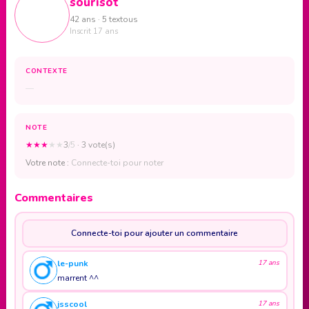
sourisot
42 ans · 5 textous
Inscrit 17 ans
CONTEXTE
—
NOTE
★
★
★
★
★
3
/5
· 3 vote(s)
Votre note :
Connecte-toi pour noter
Commentaires
Connecte-toi pour ajouter un commentaire
le-punk
17 ans
marrent ^^
jsscool
17 ans