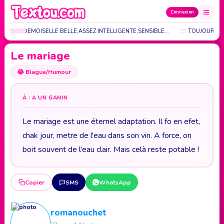
Connexion
 JEUNE DEMOISELLE BELLE,ASSEZ INTELLIGENTE,SENSIBLE...
TOUJOUR-JAM
Le mariage
😂
Blague/Humour
À : A UN GAMIN
Le mariage est une éternel adaptation. Il fo en efet,
chak jour, metre de l'eau dans son vin. A force, on
boit souvent de l'eau clair. Mais celà reste potable !
Copier
SMS
WhatsApp
romanouchet