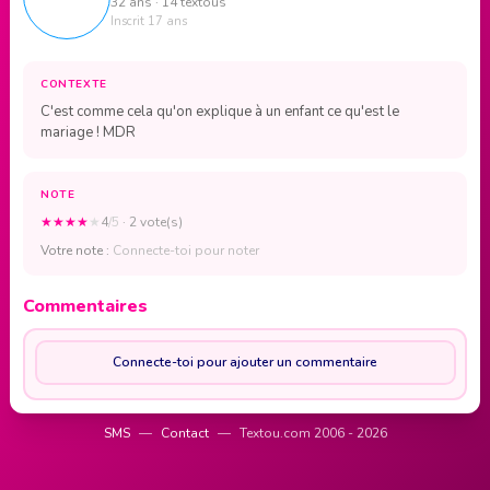
32 ans · 14 textous
Inscrit 17 ans
CONTEXTE
C'est comme cela qu'on explique à un enfant ce qu'est le
mariage ! MDR
NOTE
★
★
★
★
★
4
/5
· 2 vote(s)
Votre note :
Connecte-toi pour noter
Commentaires
Connecte-toi pour ajouter un commentaire
SMS
—
Contact
—
Textou.com 2006 - 2026