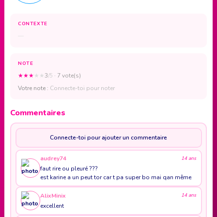
CONTEXTE
—
NOTE
★
★
★
★
★
3
/5
· 7 vote(s)
Votre note :
Connecte-toi pour noter
Commentaires
Connecte-toi pour ajouter un commentaire
audrey74
14 ans
faut rire ou pleuré ???
est karine a un peut tor car t pa super bo mai qan même
AlixMinix
14 ans
excellent