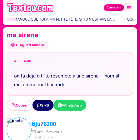
Connexion
, IL NE MANQUE QUE TOI A MA PETITE FÊTE, SI TU N'EST PAS LÀ,…
QUELS 
ma sirene
😂
Blague/Humour
À : T AMIE
on ta deja dit:"tu resemble a une sirene..." normal
mi-femme mi-thon mdr ...
Copier
SMS
WhatsApp
tiju76200
35 ans · 6 textous
Inscrit 16 ans