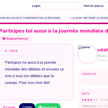
Login:
Mot de passe:
ON MA SOURCE D'INSPIRATION LA RÉPONSE…
LA WWF INFORME LE MONDE 
Participes toi aussi à la journée mondiale 
😂
Blague/Humour
xdidi
À : TOUS
36 ans ·
Inscrit 1
Participes toi aussi à la journée
mondiale des débiles et envoies ce
CONTEXTE
sms a tous les débiles que tu
—
connais. Pour moi c'est fait!
NOTE
★
★
★
★
★
4
/5
· 6 vot
Votre note :
Connect
Copier
SMS
WhatsApp