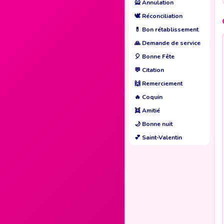
🙅
Annulation
🕊️
Réconciliation
💊
Bon rétablissement
🙏
Demande de service
🎈
Bonne Fête
💬
Citation
🙌
Remerciement
🔥
Coquin
👯
Amitié
🌙
Bonne nuit
💕
Saint-Valentin