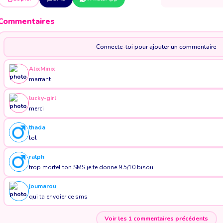
Commentaires
Connecte-toi pour ajouter un commentaire
AlixMinix
marrant
lucky-girl
merci
thada
lol
ralph
trop mortel ton SMS je te donne 9.5/10 bisou
joumarou
qui ta envoier ce sms
Voir les 1 commentaires précédents