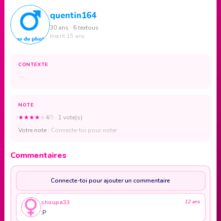
quentin164
30 ans · 6 textous
Inscrit 15 ans
CONTEXTE
—
NOTE
★
★
★
★
★
4
/5
· 1 vote(s)
Votre note :
Connecte-toi pour noter
Commentaires
Connecte-toi pour ajouter un commentaire
shoupa33
12 ans
:P