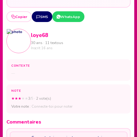
Copier
SMS
WhatsApp
loye68
30 ans · 11 textous
Inscrit 16 ans
CONTEXTE
—
NOTE
★
★
★
★
★
3
/5
· 2 vote(s)
Votre note :
Connecte-toi pour noter
Commentaires