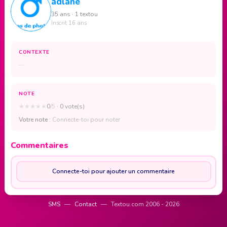
adlane
35 ans · 1 textou
Inscrit 16 ans
CONTEXTE
—
NOTE
★
★
★
★
★
0
/5
· 0 vote(s)
Votre note :
Connecte-toi pour noter
Commentaires
Connecte-toi pour ajouter un commentaire
SMS
—
Contact
—
Textou.com 2006 - 2026