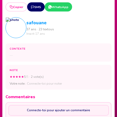
Copier
SMS
WhatsApp
safouane
37 ans · 23 textous
Inscrit 17 ans
CONTEXTE
—
NOTE
★
★
★
★
★
5
/5
· 2 vote(s)
Votre note :
Connecte-toi pour noter
Commentaires
Connecte-toi pour ajouter un commentaire