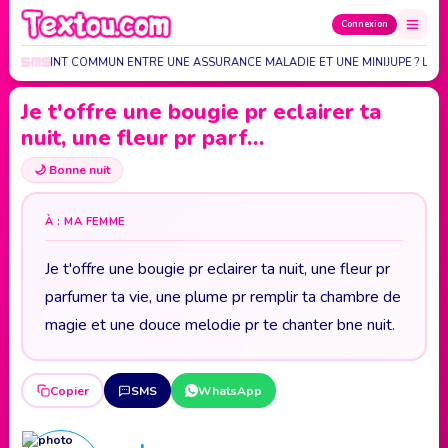
Connexion
ST LE POINT COMMUN ENTRE UNE ASSURANCE MALADIE ET UNE MINIJUPE ? LES
Je t'offre une bougie pr eclairer ta
nuit, une fleur pr parf…
🌙
Bonne nuit
À : MA FEMME
Je t'offre une bougie pr eclairer ta nuit, une fleur pr
parfumer ta vie, une plume pr remplir ta chambre de
magie et une douce melodie pr te chanter bne nuit.
Copier
SMS
WhatsApp