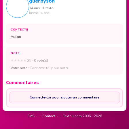
guerbyson
34 ans · 1 textou
Inscrit 14 ans
CONTEXTE
Aucun
NOTE
★
★
★
★
★
0
/5
· 0 vote(s)
Votre note :
Connecte-toi pour noter
Commentaires
Connecte-toi pour ajouter un commentaire
SMS
—
Contact
—
Textou.com 2006 - 2026