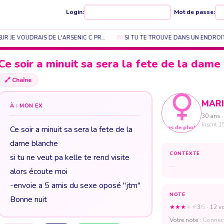
Login:
Mot de passe:
JR JE VOUDRAIS DE L'ARSENIC C PR…
SI TU TE TROUVE DANS UN ENDROIT
Ce soir a minuit sa sera la fete de la dame
🔗
Chaîne
MAR
À : MON EX
30 ans ·
Inscrit 1
Ce soir a minuit sa sera la fete de la
dame blanche
CONTEXTE
si tu ne veut pa kelle te rend visite
—
alors écoute moi
-envoie a 5 amis du sexe oposé "jtm"
NOTE
Bonne nuit
★
★
★
★
★
3
/5
· 12 v
Votre note :
Connect