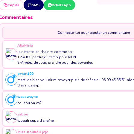
Copier
SMS
WhatsApp
Commentaires
Connecte-toi pour ajouter un commentaire
AlixMinix
Je déteste les chaines comme sa:
1-Sa tfai perdre du temp pour RIEN
2-Arretez de vous prendre pour des voyantes
bryan100
merci de bien vouloir m'envoyer plein de châne au 06 09 45 35 51 alor
d'avance svp
wasswayne
coucou sa va?
zabou
woauh superd chaîne
Miss-boubou-jeje