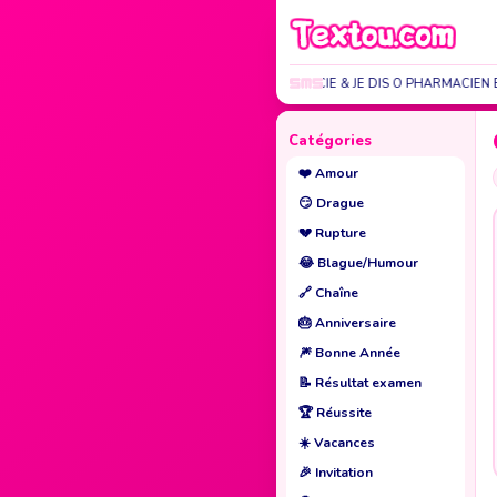
JE V À LA PHARMACIE & JE DIS O PHARMACIEN B
Catégories
❤️
Amour
😏
Drague
💔
Rupture
😂
Blague/Humour
🔗
Chaîne
🎂
Anniversaire
🎆
Bonne Année
📝
Résultat examen
🏆
Réussite
☀️
Vacances
🎉
Invitation