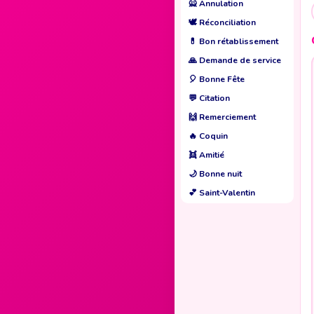
🙅
Annulation
🕊️
Réconciliation
💊
Bon rétablissement
🙏
Demande de service
🎈
Bonne Fête
💬
Citation
🙌
Remerciement
🔥
Coquin
👯
Amitié
🌙
Bonne nuit
💕
Saint-Valentin