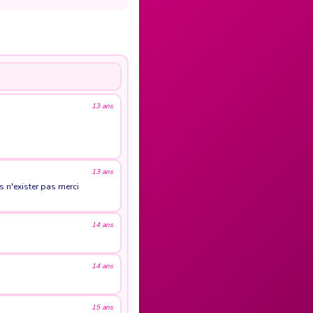
13 ans
13 ans
s n'exister pas merci
14 ans
14 ans
15 ans