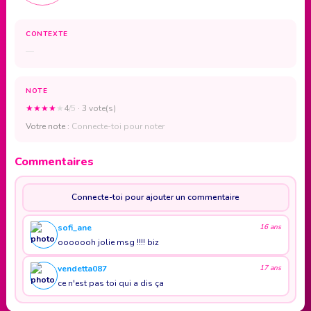
CONTEXTE
—
NOTE
★
★
★
★
★
4
/5
· 3 vote(s)
Votre note :
Connecte-toi pour noter
Commentaires
Connecte-toi pour ajouter un commentaire
sofi_ane
16 ans
ooooooh jolie msg !!!! biz
vendetta087
17 ans
ce n'est pas toi qui a dis ça