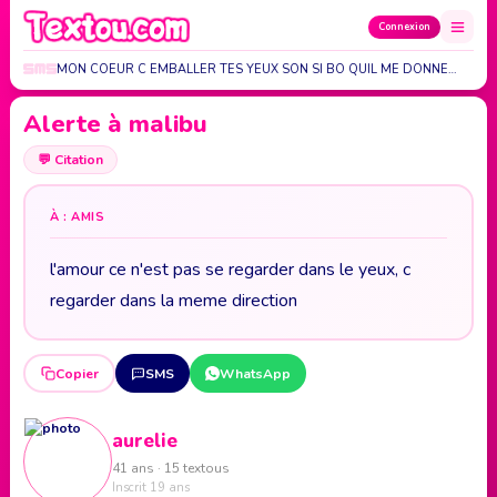
Connexion
E TES VU MON COEUR C EMBALLER TES YEUX SON SI BO QUIL ME DONNE…
Alerte à malibu
💬
Citation
À : AMIS
l'amour ce n'est pas se regarder dans le yeux, c
regarder dans la meme direction
Copier
SMS
WhatsApp
aurelie
41 ans · 15 textous
Inscrit 19 ans