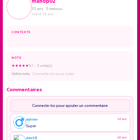
manop02
33 ans · 5 textous
Inscrit 16 ans
CONTEXTE
—
NOTE
★
★
★
★
★
5
/5
· 3 vote(s)
Votre note :
Connecte-toi pour noter
Commentaires
Connecte-toi pour ajouter un commentaire
adrien
14 ans
Super
dav18
16 ans