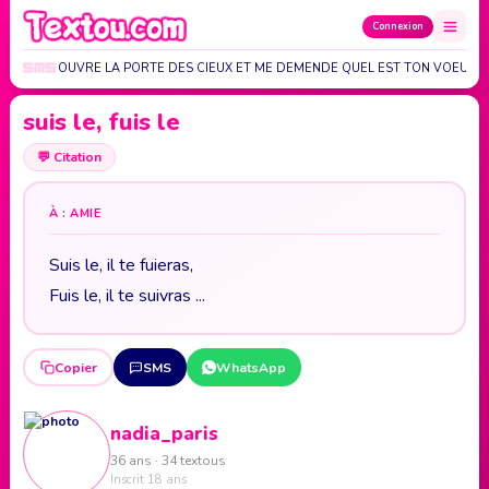
Connexion
 DIEU M OUVRE LA PORTE DES CIEUX ET ME DEMENDE QUEL EST TON VOEUX J
suis le, fuis le
💬
Citation
À : AMIE
Suis le, il te fuieras,
Fuis le, il te suivras ...
Copier
SMS
WhatsApp
nadia_paris
36 ans · 34 textous
Inscrit 18 ans