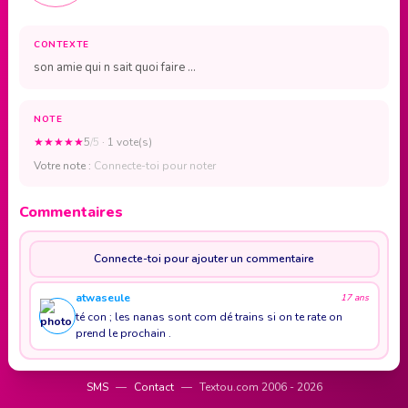
CONTEXTE
son amie qui n sait quoi faire ...
NOTE
★
★
★
★
★
5
/5
· 1 vote(s)
Votre note :
Connecte-toi pour noter
Commentaires
Connecte-toi pour ajouter un commentaire
atwaseule
17 ans
té con ; les nanas sont com dé trains si on te rate on
prend le prochain .
SMS
—
Contact
—
Textou.com 2006 - 2026