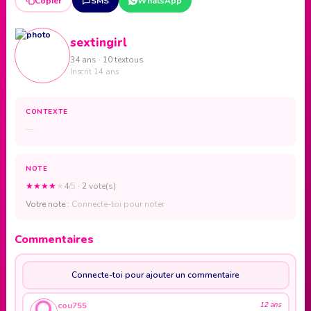
Copier
SMS
WhatsApp
sextingirl
34 ans · 10 textous
Inscrit 14 ans
CONTEXTE
—
NOTE
★
★
★
★
★
4
/5
· 2 vote(s)
Votre note :
Connecte-toi pour noter
Commentaires
Connecte-toi pour ajouter un commentaire
cou755
12 ans