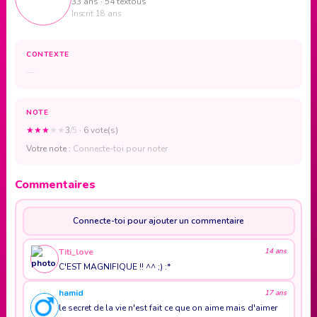
33 ans · 54 textous
Inscrit 18 ans
CONTEXTE
—
NOTE
★
★
★
★
★
3
/5
· 6 vote(s)
Votre note :
Connecte-toi pour noter
Commentaires
Connecte-toi pour ajouter un commentaire
Titi_love
14 ans
C'EST MAGNIFIQUE !! ^^ ;) :*
hamid
17 ans
le secret de la vie n'est fait ce que on aime mais d'aimer