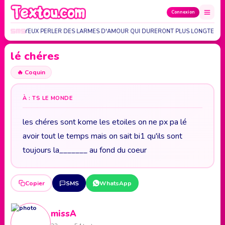
Connexion
 DANS TES YEUX PERLER DES LARMES D'AMOUR QUI DURERONT PLUS LONGTEMP
lé chéres
🔥
Coquin
À : TS LE MONDE
les chéres sont kome les etoiles on ne px pa lé
avoir tout le temps mais on sait bi1 qu'ils sont
toujours la_______ au fond du coeur
Copier
SMS
WhatsApp
missA