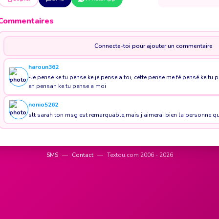
Commentaires
Connecte-toi pour ajouter un commentaire
haroun362
-Je pense ke tu pense ke je pense a toi, cette pense me fé pensé ke tu 
en pensan ke tu pense a moi
nonio5262
slt sarah ton msg est remarquable,mais j'aimerai bien la personne qui l
SMS
—
Contact
—
Textou.com 2006 - 2026