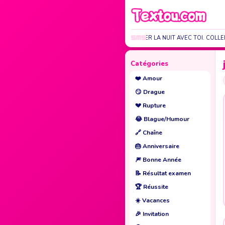
JE VOULAIS PASSER LA NUIT AVEC TOI. COLLER
Catégories
❤️
Amour
😏
Drague
💔
Rupture
😂
Blague/Humour
🔗
Chaîne
🎂
Anniversaire
🎆
Bonne Année
📝
Résultat examen
🏆
Réussite
☀️
Vacances
🎉
Invitation