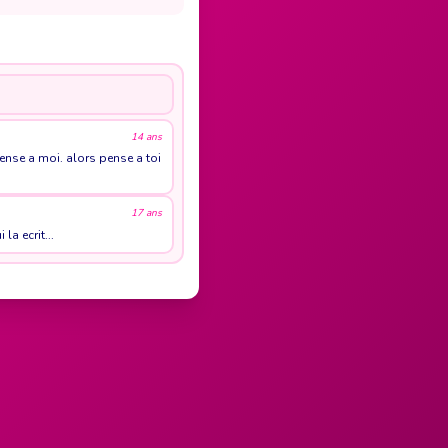
14 ans
pense a moi. alors pense a toi
17 ans
a ecrit...