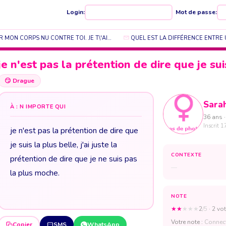
Login:
Mot de passe:
 MON CORPS NU CONTRE TOI. JE T\'AI…
QUEL EST LA DIFFÉRENCE ENTRE UN
je n'est pas la prétention de dire que je su
😏
Drague
Sara
À : N IMPORTE QUI
36 ans ·
Inscrit 1
je n'est pas la prétention de dire que
je suis la plus belle, j'ai juste la
CONTEXTE
prétention de dire que je ne suis pas
—
la plus moche.
NOTE
★
★
★
★
★
2
/5
· 2 vot
Votre note :
Connect
Copier
SMS
WhatsApp