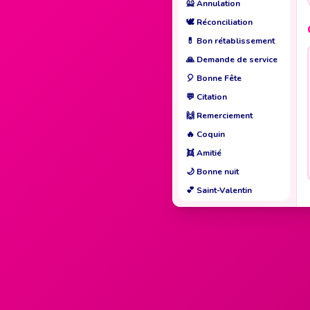
🙅
Annulation
🕊️
Réconciliation
💊
Bon rétablissement
🙏
Demande de service
🎈
Bonne Fête
💬
Citation
🙌
Remerciement
🔥
Coquin
👯
Amitié
🌙
Bonne nuit
💕
Saint-Valentin