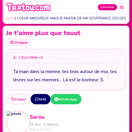
Connexion
NNE MON COEUR AMOUREUX, MAIS JE PAIERAI DE MA SOUFFRANCE CES GESTE
Je t'aime plus que touut
😏
Drague
À : L'ELU DMN <3
Ta main dans la mienne, tes bras autour de moi, tes
lèvres sur les miennes... Là est le bonheur :$
Copier
SMS
WhatsApp
Sarou
31 ans · 2 textous
Inscrit 13 ans