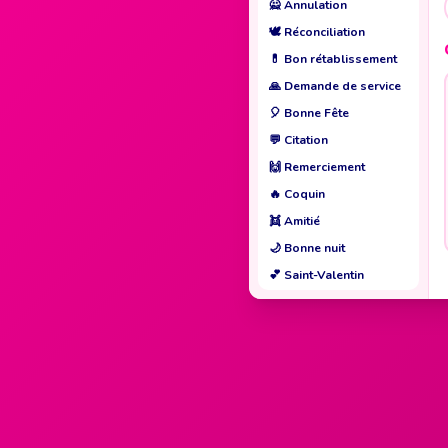
🙅
Annulation
🕊️
Réconciliation
💊
Bon rétablissement
🙏
Demande de service
🎈
Bonne Fête
💬
Citation
🙌
Remerciement
🔥
Coquin
👯
Amitié
🌙
Bonne nuit
💕
Saint-Valentin