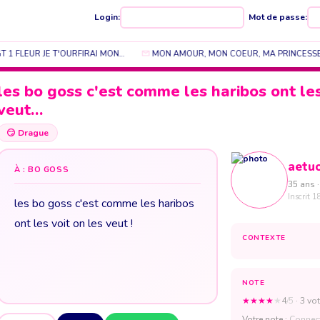
Login:
Mot de passe:
GT 1 FLEUR JE T'OURFIRAI MON…
MON AMOUR, MON COEUR, MA PRINCESSE, 
les bo goss c'est comme les haribos ont les
veut…
😏
Drague
aetu
À : BO GOSS
35 ans ·
Inscrit 1
les bo goss c'est comme les haribos
ont les voit on les veut !
CONTEXTE
NOTE
★
★
★
★
★
4
/5
· 3 vot
Votre note :
Connect