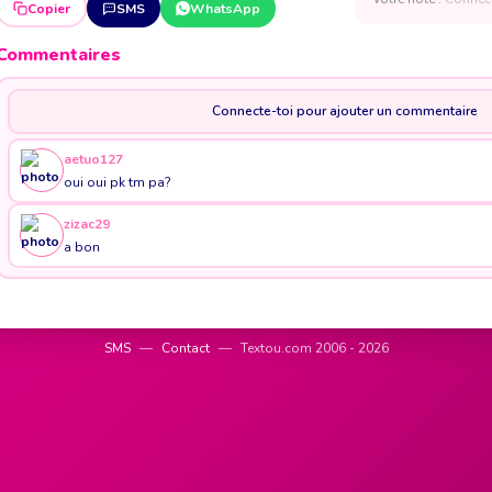
Copier
SMS
WhatsApp
Commentaires
Connecte-toi pour ajouter un commentaire
aetuo127
oui oui pk tm pa?
zizac29
a bon
SMS
—
Contact
—
Textou.com 2006 - 2026