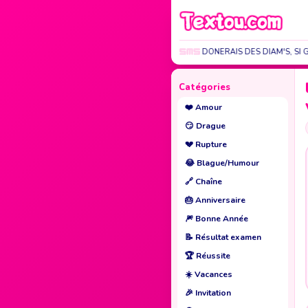
SI GT 1 ROI JE TE DONERAIS DES DIAM'S, SI 
Catégories
❤️
Amour
😏
Drague
💔
Rupture
😂
Blague/Humour
🔗
Chaîne
🎂
Anniversaire
🎆
Bonne Année
📝
Résultat examen
🏆
Réussite
☀️
Vacances
🎉
Invitation