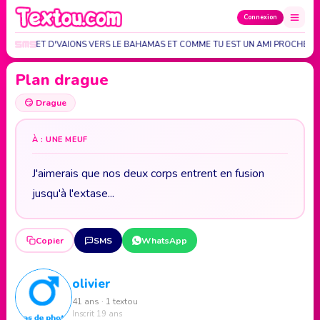
Connexion
NER 6 BILLET D'VAIONS VERS LE BAHAMAS ET COMME TU EST UN AMI PROCHE…
Plan drague
😏
Drague
À : UNE MEUF
J'aimerais que nos deux corps entrent en fusion
jusqu'à l'extase...
Copier
SMS
WhatsApp
olivier
41 ans · 1 textou
Inscrit 19 ans