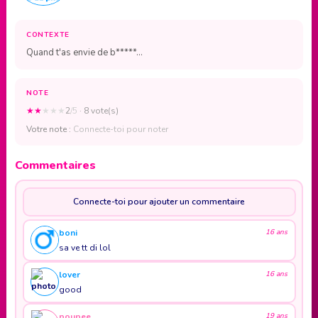
CONTEXTE
Quand t'as envie de b*****...
NOTE
★
★
★
★
★
2
/5
· 8 vote(s)
Votre note :
Connecte-toi pour noter
Commentaires
Connecte-toi pour ajouter un commentaire
boni
16 ans
sa ve tt di lol
lover
16 ans
good
poupee
19 ans