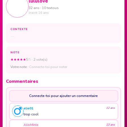
lululove
32 ans · 10 textous
Inscrit 16 ans
CONTEXTE
—
NOTE
★
★
★
★
★
5
/5
· 2 vote(s)
Votre note :
Connecte-toi pour noter
Commentaires
Connecte-toi pour ajouter un commentaire
elie01
12 ans
trop cool
AlixMinix
13 ans