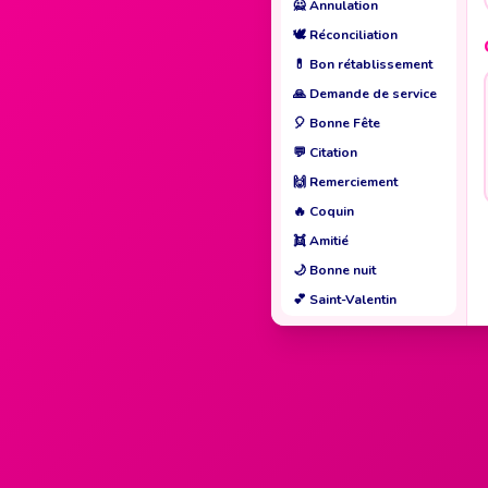
🙅
Annulation
🕊️
Réconciliation
💊
Bon rétablissement
🙏
Demande de service
🎈
Bonne Fête
💬
Citation
🙌
Remerciement
🔥
Coquin
👯
Amitié
🌙
Bonne nuit
💕
Saint-Valentin