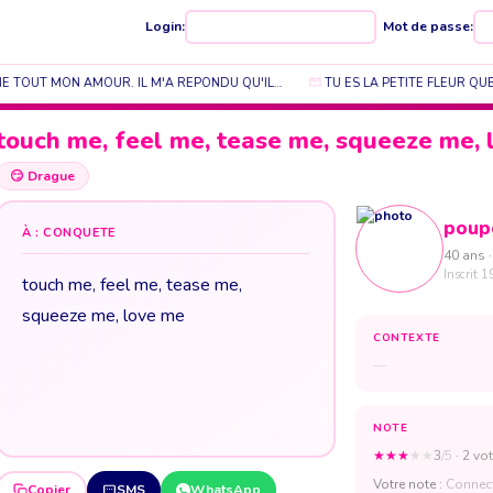
Login:
Mot de passe:
E TOUT MON AMOUR. IL M'A REPONDU QU'IL…
TU ES LA PETITE FLEUR QUE
touch me, feel me, tease me, squeeze me,
😏
Drague
poup
À : CONQUETE
40 ans ·
Inscrit 1
touch me, feel me, tease me,
squeeze me, love me
CONTEXTE
—
NOTE
★
★
★
★
★
3
/5
· 2 vot
Votre note :
Connect
Copier
SMS
WhatsApp