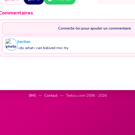
Commentaires
Connecte-toi pour ajouter un commentaire
tiaritian
i do what i can belived me i try
SMS
—
Contact
—
Textou.com 2006 - 2026