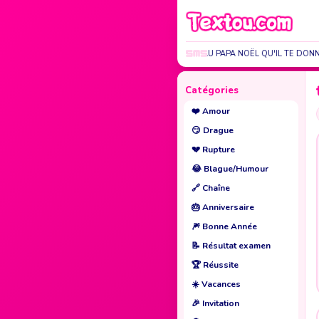
J'AI DEMANDÉ AU PAPA NOËL QU'IL TE DONN
Catégories
❤️
Amour
😏
Drague
💔
Rupture
😂
Blague/Humour
🔗
Chaîne
🎂
Anniversaire
🎆
Bonne Année
📝
Résultat examen
🏆
Réussite
☀️
Vacances
🎉
Invitation