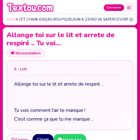
Connexion
UPLI LI BIEN CET CHAIN JUSQAU BOU!!!QUELKUN A 22H50 VA SAPERCEVOIR QUIL…
Allonge toi sur le lit et arrete de
respiré .. Tu voi…
🕊️
Réconciliation
À : LUII
Allonge toi sur le lit et arrete de respiré ..
Tu vois comment l'air te manque !
C'est comme ça que tu me manque ..
Copier
SMS
WhatsApp