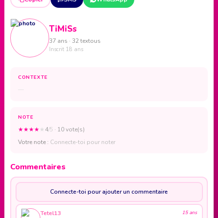
TiMiSs
37 ans · 32 textous
Inscrit 18 ans
CONTEXTE
—
NOTE
★
★
★
★
★
4
/5
· 10 vote(s)
Votre note :
Connecte-toi pour noter
Commentaires
Connecte-toi pour ajouter un commentaire
Tetel13
15 ans