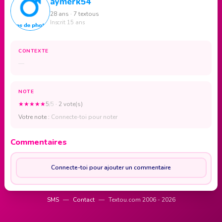
aymerk54
28 ans · 7 textous
Inscrit 15 ans
CONTEXTE
—
NOTE
★
★
★
★
★
5
/5
· 2 vote(s)
Votre note :
Connecte-toi pour noter
Commentaires
Connecte-toi pour ajouter un commentaire
SMS
—
Contact
—
Textou.com 2006 - 2026