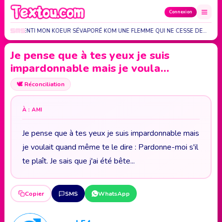
Connexion
 VU J'AI SENTI MON KOEUR SÉVAPORÉ KOM UNE FLEMME QUI NE CESSE DE…
Je pense que à tes yeux je suis
impardonnable mais je voula…
🕊️
Réconciliation
À : AMI
Je pense que à tes yeux je suis impardonnable mais
je voulait quand même te le dire : Pardonne-moi s'il
te plaît. Je sais que j'ai été bête...
Copier
SMS
WhatsApp