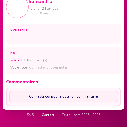
kamandra
45 ans · 24 textous
Inscrit 18 ans
CONTEXTE
—
NOTE
★
★
★
★
★
3
/5
· 5 vote(s)
Votre note :
Connecte-toi pour noter
Commentaires
Connecte-toi pour ajouter un commentaire
SMS
—
Contact
—
Textou.com 2006 - 2026