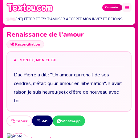
Connexion
 (ÉVÈNEMENT) FÊTER ET T'Y T'AMUSER ACCEPTE MON INVIT' ET REJOINS…
»
Renaissance de l'amour
🕊️
Réconciliation
À : MON EX, MON CHERI
Dac Pierre a dit : "Un amour qui renait de ses
cendres, n'était qu'un amour en hibernation". Il avait
raison je suis heureu(se)x d'être de nouveau avec
toi.
Copier
SMS
WhatsApp