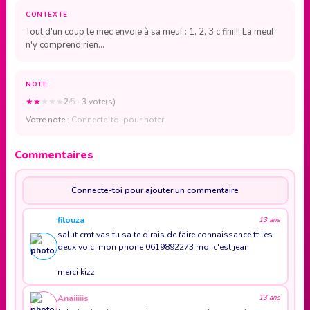
CONTEXTE
Tout d'un coup le mec envoie à sa meuf : 1, 2, 3 c fini!!! La meuf
n'y comprend rien...
NOTE
★
★
★
★
★
2
/5
· 3 vote(s)
Votre note :
Connecte-toi pour noter
Commentaires
Connecte-toi pour ajouter un commentaire
filouza
13 ans
salut cmt vas tu sa te dirais de faire connaissance tt les
deux voici mon phone 0619892273 moi c'est jean
merci kizz
Anaiiiiis
13 ans