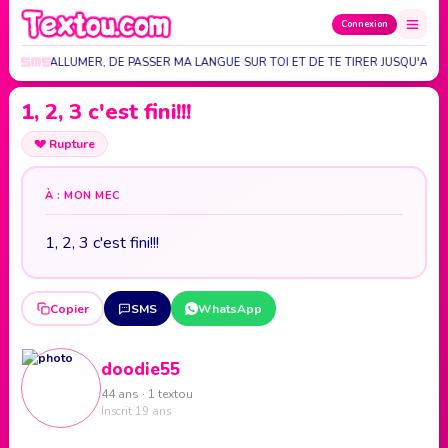
Connexion
NVIE DE T'ALLUMER, DE PASSER MA LANGUE SUR TOI ET DE TE TIRER JUSQU'AU…
1, 2, 3 c'est fini!!!
💔
Rupture
À : MON MEC
1, 2, 3 c'est fini!!!
Copier
SMS
WhatsApp
doodie55
44 ans · 1 textou
Inscrit 19 ans