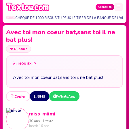
Connexion
ENVOIE UN CHÈQUE DE 1000 BISOUS TU PEUX LE TIRER DE LA BANQUE DE L'AMO
Avec toi mon coeur bat,sans toi il ne
bat plus!
💔
Rupture
À : MON EX :P
Avec toi mon coeur bat,sans toi il ne bat plus!
Copier
SMS
WhatsApp
miss-miimi
30 ans · 1 textou
Inscrit 16 ans