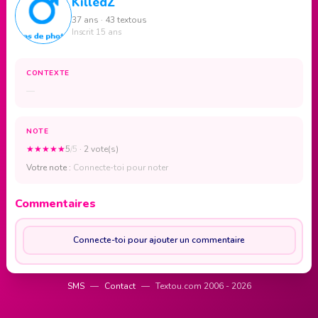
KilledZ
37 ans · 43 textous
Inscrit 15 ans
CONTEXTE
—
NOTE
★
★
★
★
★
5
/5
· 2 vote(s)
Votre note :
Connecte-toi pour noter
Commentaires
Connecte-toi pour ajouter un commentaire
SMS
—
Contact
—
Textou.com 2006 - 2026