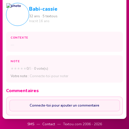
Babi-cassie
32 ans · 5 textous
Inscrit 16 ans
CONTEXTE
—
NOTE
★
★
★
★
★
0
/5
· 0 vote(s)
Votre note :
Connecte-toi pour noter
Commentaires
Connecte-toi pour ajouter un commentaire
SMS
—
Contact
—
Textou.com 2006 - 2026