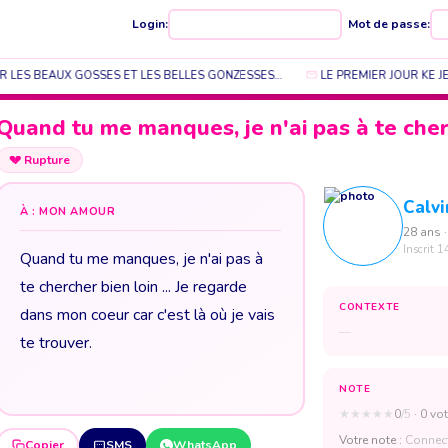
Login:
Mot de passe:
LES BEAUX GOSSES ET LES BELLES GONZESSES…
LE PREMIER JOUR KE JE 
Quand tu me manques, je n'ai pas à te cherc
💔
Rupture
Calv
À : MON AMOUR
28 ans ·
Inscrit 1
Quand tu me manques, je n'ai pas à
te chercher bien loin ... Je regarde
CONTEXTE
dans mon coeur car c'est là où je vais
—
te trouver.
NOTE
★
★
★
★
★
0
/5
· 0 vot
Votre note :
Connect
Copier
SMS
WhatsApp