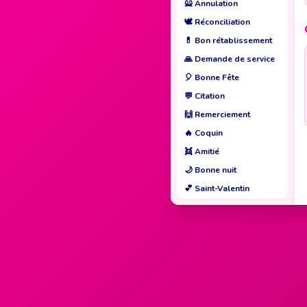
🙅
Annulation
🕊️
Réconciliation
💊
Bon rétablissement
🙏
Demande de service
🎈
Bonne Fête
💬
Citation
🙌
Remerciement
🔥
Coquin
👯
Amitié
🌙
Bonne nuit
💕
Saint-Valentin