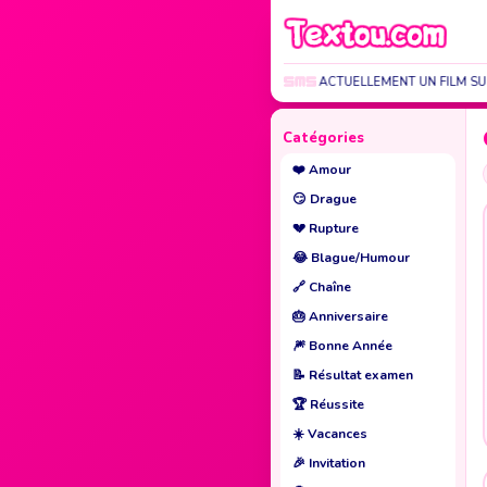
NOUS TOURNONS ACTUELLEMENT UN FILM SUR 
Catégories
❤️
Amour
😏
Drague
💔
Rupture
😂
Blague/Humour
🔗
Chaîne
🎂
Anniversaire
🎆
Bonne Année
📝
Résultat examen
🏆
Réussite
☀️
Vacances
🎉
Invitation