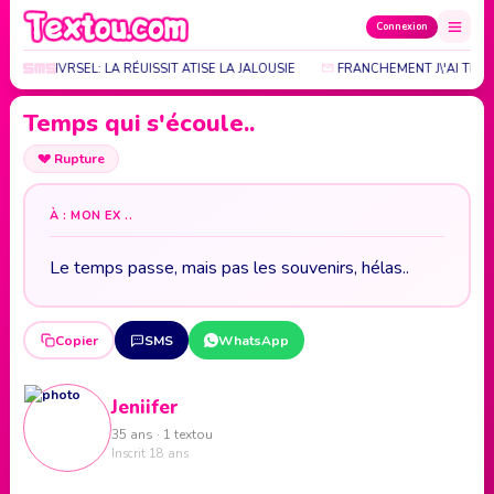
Connexion
RITÉ UNIVRSEL: LA RÉUISSIT ATISE LA JALOUSIE
FRANCHEMENT J\'AI TROP
Temps qui s'écoule..
💔
Rupture
À : MON EX ..
Le temps passe, mais pas les souvenirs, hélas..
Copier
SMS
WhatsApp
Jeniifer
35 ans · 1 textou
Inscrit 18 ans