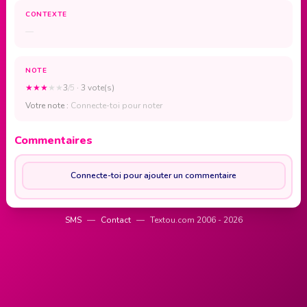
CONTEXTE
—
NOTE
★
★
★
★
★
3
/5
· 3 vote(s)
Votre note :
Connecte-toi pour noter
Commentaires
Connecte-toi pour ajouter un commentaire
SMS
—
Contact
—
Textou.com 2006 - 2026