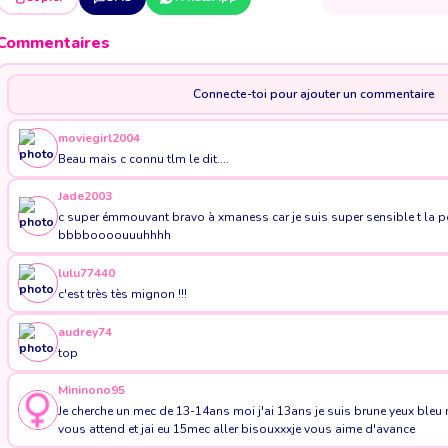
Commentaires
Connecte-toi pour ajouter un commentaire
moviegirl2004
Beau mais c connu tlm le dit....
Jade2003
c super émmouvant bravo à xmaness car je suis super sensible t la po
bbbboooouuuhhhh
lulu77440
c'est très tès mignon !!!
audrey74
top
Mininono95
Je cherche un mec de 13-14ans moi j'ai 13ans je suis brune yeux ble
vous attend et jai eu 15mec aller bisouxxxje vous aime d'avance