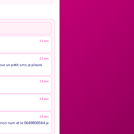
11 ans
12 ans
ur un petit sms je pleure
13 ans
14 ans
14 ans
u mon num et le 0649806564 je