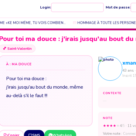
Login:
Mot de passe:
AIME +KE MOI MÉME, TU VOIS COMBIEN…
HOMMAGE À TOUTE LES PERSONE MO
Pour toi ma douce : j'irais jusqu'au bout 
💕
Saint-Valentin
xman
À : MA DOUCE
43 ans ·
Inscrit 1
Pour toi ma douce :
j'irais jusqu'au bout du monde, même
CONTEXTE
au-delà s'il le faut !!!
—
NOTE
★
★
★
★
★
4
/5
· 11 v
Votre note :
Connect
Copier
SMS
WhatsApp