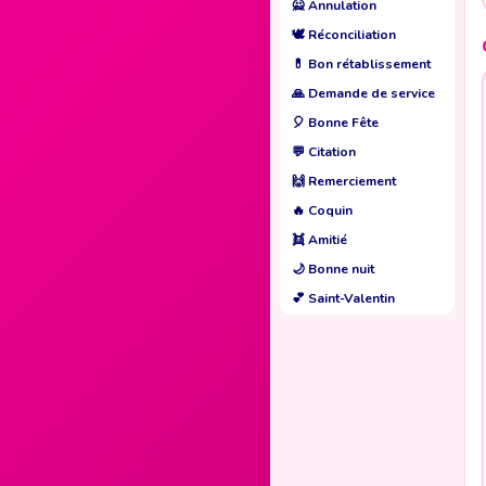
🙅
Annulation
🕊️
Réconciliation
💊
Bon rétablissement
🙏
Demande de service
🎈
Bonne Fête
💬
Citation
🙌
Remerciement
🔥
Coquin
👯
Amitié
🌙
Bonne nuit
💕
Saint-Valentin