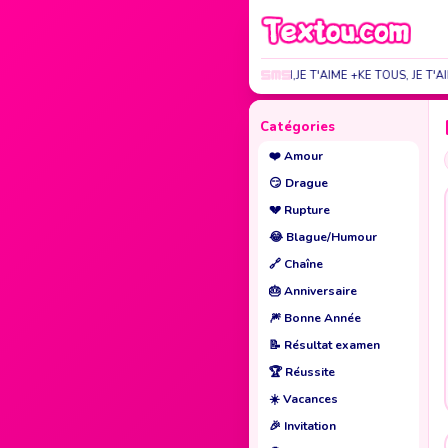
JE T'AIME +KE TOI,JE T'AIME +KE TOUS, JE T'
Catégories
❤️
Amour
😏
Drague
💔
Rupture
😂
Blague/Humour
🔗
Chaîne
🎂
Anniversaire
🎆
Bonne Année
📝
Résultat examen
🏆
Réussite
☀️
Vacances
🎉
Invitation