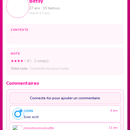
Betsy
27 ans · 15 textous
Inscrit 13 ans
CONTEXTE
—
NOTE
★
★
★
★
★
4
/5
· 2 vote(s)
Votre note :
Connecte-toi pour noter
Commentaires
Connecte-toi pour ajouter un commentaire
ODIN
6 ans
bien ecrit
moumoulouloutte
11 ans