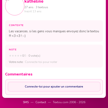
katheline
27 ans · 3 textous
Inscrit 13 ans
CONTEXTE
Les vacances. si les gens vous manques envoyez donc le textou
!!! <3 <3 ! :-)
NOTE
★
★
★
★
★
0
/5
· 0 vote(s)
Votre note :
Connecte-toi pour noter
Commentaires
Connecte-toi pour ajouter un commentaire
SMS
—
Contact
—
Textou.com 2006 - 2026