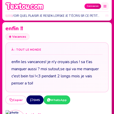
Connexion
E PAS SAVOIR QUEL PLAISIR JE RESEN LORSKE JE T’ÉCRIS SR CE PETIT…
A Q
enfin !!
☀️
Vacances
À : TOUT LE MONDE
enfin les vancances! je n'y croyais plus ! sa t'as
manquer aussi ? moi sutout,se qui va me manquer
c'est bein toi !<3 pendant 2 longs mois je vais
penser a toi!
Copier
SMS
WhatsApp