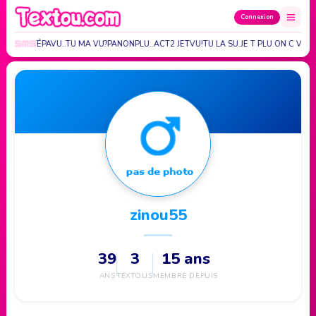
Connexion
ATUVU?TÉPAVU..TU MA VU?PANONPLU..ACT2 JETVU!TU LA SU.JE T PLU.ON C VU.
zinou55
39
3
15 ans
ANS
TEXTOUS
MEMBRE DEPUIS