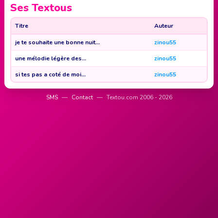
Ses Textous
Titre
Auteur
je te souhaite une bonne nuit...
zinou55
une mélodie légère des...
zinou55
si tes pas a coté de moi...
zinou55
SMS
—
Contact
—
Textou.com 2006 - 2026