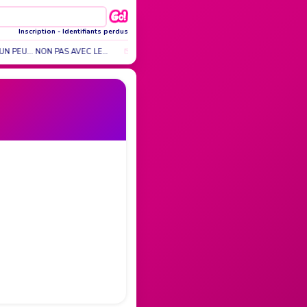
Inscription
-
Identifiants perdus
 PEU... NON PAS AVEC LE…
ON DIT QUE L'AMOUR EST AVEUGLE. DOMAGE QU