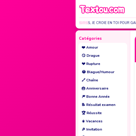
TU ME DÉÇOIS, JE CROIE EN TOI POUR GA
Catégories
❤️
Amour
😏
Drague
💔
Rupture
😂
Blague/Humour
🔗
Chaîne
🎂
Anniversaire
🎆
Bonne Année
📝
Résultat examen
🏆
Réussite
☀️
Vacances
🎉
Invitation