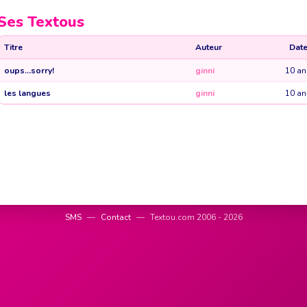
Ses Textous
Titre
Auteur
Dat
oups...sorry!
ginni
10 an
les langues
ginni
10 an
SMS
—
Contact
—
Textou.com 2006 - 2026