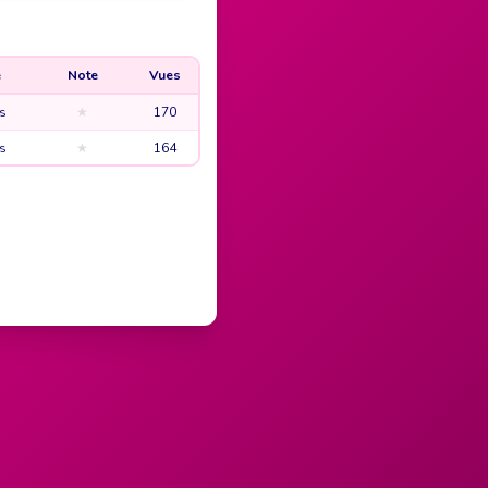
e
Note
Vues
s
★
170
s
★
164