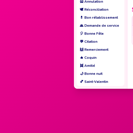
🙅
Annulation
🕊️
Réconciliation
💊
Bon rétablissement
🙏
Demande de service
🎈
Bonne Fête
💬
Citation
🙌
Remerciement
🔥
Coquin
👯
Amitié
🌙
Bonne nuit
💕
Saint-Valentin