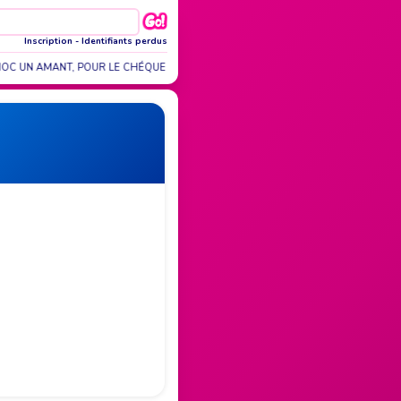
Inscription
-
Identifiants perdus
OC UN AMANT, POUR LE CHÉQUE UN MARI
LES MECS, C'EST COMME LES ALU