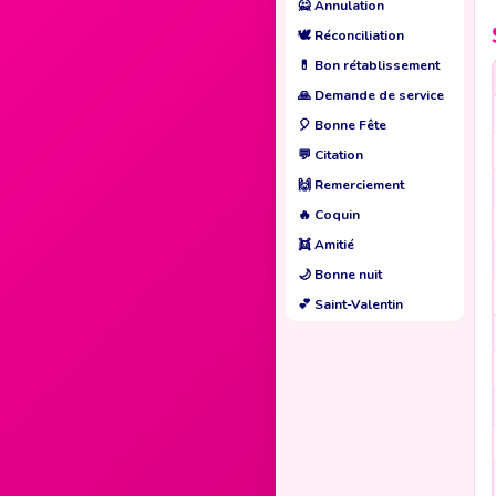
🙅
Annulation
🕊️
Réconciliation
💊
Bon rétablissement
🙏
Demande de service
🎈
Bonne Fête
💬
Citation
🙌
Remerciement
🔥
Coquin
👯
Amitié
🌙
Bonne nuit
💕
Saint-Valentin