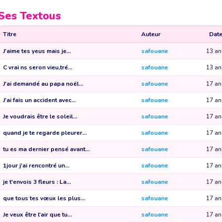
Ses Textous
Titre
Auteur
Dat
J'aime tes yeus mais je...
safouane
13 an
C vrai ns seron vieu,tré...
safouane
13 an
J'ai demandé au papa noël...
safouane
17 an
J'ai fais un accident avec...
safouane
17 an
Je voudrais être le soleil...
safouane
17 an
quand je te regarde pleurer...
safouane
17 an
tu es ma dernier pensé avant...
safouane
17 an
1jour j'ai rencontré un...
safouane
17 an
je t'envois 3 fleurs : La...
safouane
17 an
que tous tes vœux les plus...
safouane
17 an
Je veux être l'air que tu...
safouane
17 an