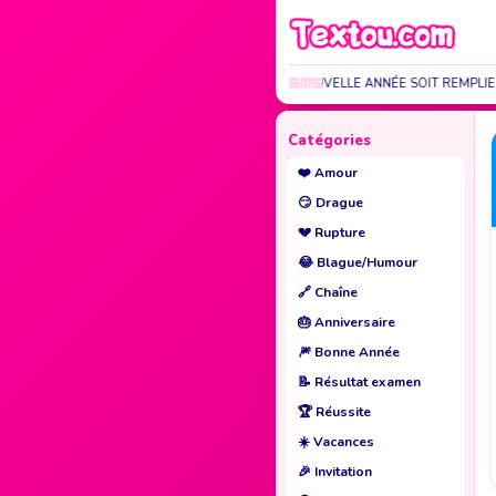
QUE CETTE NOUVELLE ANNÉE SOIT REMPLIE 2
Catégories
❤️
Amour
😏
Drague
💔
Rupture
😂
Blague/Humour
🔗
Chaîne
🎂
Anniversaire
🎆
Bonne Année
📝
Résultat examen
🏆
Réussite
☀️
Vacances
🎉
Invitation