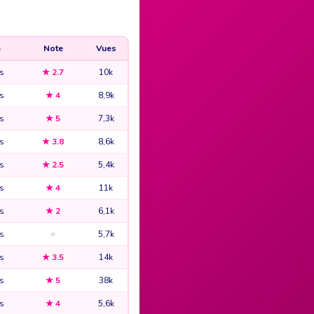
e
Note
Vues
s
★ 2.7
10k
s
★ 4
8,9k
s
★ 5
7,3k
s
★ 3.8
8,6k
s
★ 2.5
5,4k
s
★ 4
11k
s
★ 2
6,1k
s
★
5,7k
s
★ 3.5
14k
s
★ 5
38k
s
★ 4
5,6k