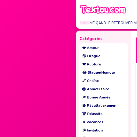
J'ARRETAIR DE TAIME QAND JE RETROUVER MA
Catégories
❤️
Amour
😏
Drague
💔
Rupture
😂
Blague/Humour
🔗
Chaîne
🎂
Anniversaire
🎆
Bonne Année
📝
Résultat examen
🏆
Réussite
☀️
Vacances
🎉
Invitation