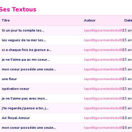
Ses Textous
Titre
Auteur
Dat
Si un jour tu compte les...
lapetitgourmandedu88
15 an
les vagues de la mer les...
lapetitgourmandedu88
15 an
si a chaque fois ke jpense a...
lapetitgourmandedu88
15 an
je ne t'aime pa ac mn coeur...
lapetitgourmandedu88
15 an
mon coeur posséde une seule...
lapetitgourmandedu88
15 an
une fleur
lapetitgourmandedu88
15 an
opération coeur
lapetitgourmandedu88
15 an
je ne t'aime pas avec mon...
lapetitgourmandedu88
15 an
j'te regarde,j'pense a toi, j...
lapetitgourmandedu88
15 an
Air Royal Amour
lapetitgourmandedu88
16 an
mon coeur posséde une seule...
lapetitgourmandedu88
16 an