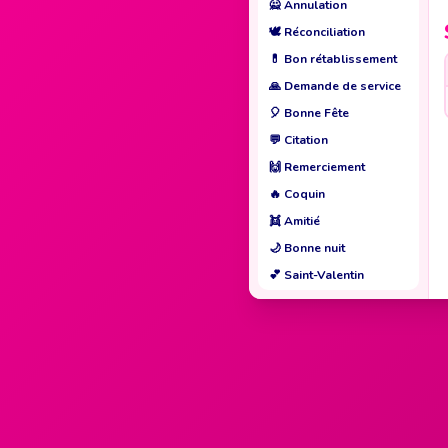
🙅
Annulation
🕊️
Réconciliation
💊
Bon rétablissement
🙏
Demande de service
🎈
Bonne Fête
💬
Citation
🙌
Remerciement
🔥
Coquin
👯
Amitié
🌙
Bonne nuit
💕
Saint-Valentin