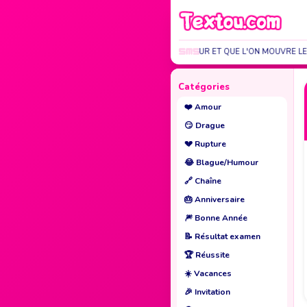
SI UN JOUR JE MEUR ET QUE L'ON MOUVRE LE
Catégories
❤️
Amour
😏
Drague
💔
Rupture
😂
Blague/Humour
🔗
Chaîne
🎂
Anniversaire
🎆
Bonne Année
📝
Résultat examen
🏆
Réussite
☀️
Vacances
🎉
Invitation