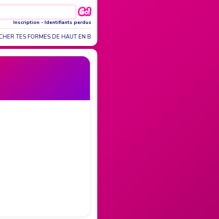
Inscription
-
Identifiants perdus
HER TES FORMES DE HAUT EN BAS AVEC MES LÈVRES, SENTIR…
JOYEUSE 