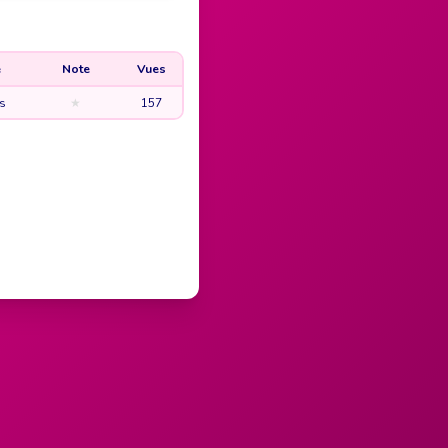
e
Note
Vues
s
★
157