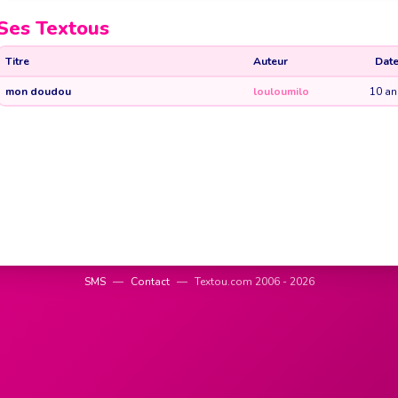
Ses Textous
Titre
Auteur
Dat
mon doudou
louloumilo
10 an
SMS
—
Contact
—
Textou.com 2006 - 2026