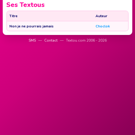
Ses Textous
Titre
Auteur
Non je ne pourrais jamais
Choclok
SMS
—
Contact
—
Textou.com 2006 - 2026