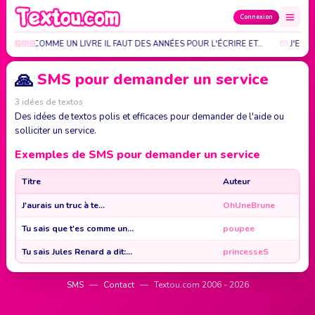
Connexion
UR EST COMME UN LIVRE IL FAUT DES ANNÉES POUR L'ÉCRIRE ET…
J'EN C
🙏
SMS pour demander un service
3 idées de textos
Des idées de textos polis et efficaces pour demander de l'aide ou
solliciter un service.
Exemples de SMS pour demander un service
Titre
Auteur
J'aurais un truc à te...
OhUneBrune
Tu sais que t'es comme un...
poupee
Tu sais Jules Renard a dit:...
princesseS
SMS
—
Contact
—
Textou.com 2006 - 2026